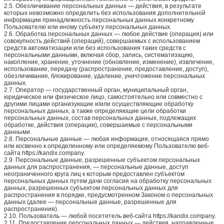
2.5. Обезличивание персональных данных — действия, в результате
которых невозможно определить без использования дополнительной
информации принадлежность персональных данных конкретному
Пользователю или иному субъекту персональных данных.
2.6. Обработка персональных данных — любое действие (операция) или
совокупность действий (операций), совершаемых с использованием
средств автоматизации или без использования таких средств с
персональными данными, включая сбор, запись, систематизацию,
накопление, хранение, уточнение (обновление, изменение), извлечение,
использование, передачу (распространение, предоставление, доступ),
обезличивание, блокирование, удаление, уничтожение персональных
данных.
2.7. Оператор — государственный орган, муниципальный орган,
юридическое или физическое лицо, самостоятельно или совместно с
другими лицами организующие и/или осуществляющие обработку
персональных данных, а также определяющие цели обработки
персональных данных, состав персональных данных, подлежащих
обработке, действия (операции), совершаемые с персональными
данными.
2.8. Персональные данные — любая информация, относящаяся прямо
или косвенно к определенному или определяемому Пользователю веб-
сайта https://kandix.company.
2.9. Персональные данные, разрешенные субъектом персональных
данных для распространения, — персональные данные, доступ
неограниченного круга лиц к которым предоставлен субъектом
персональных данных путем дачи согласия на обработку персональных
данных, разрешенных субъектом персональных данных для
распространения в порядке, предусмотренном Законом о персональных
данных (далее — персональные данные, разрешенные для
распространения).
2.10. Пользователь — любой посетитель веб-сайта https://kandix.company.
2.11. Предоставление персональных данных — действия, направленные