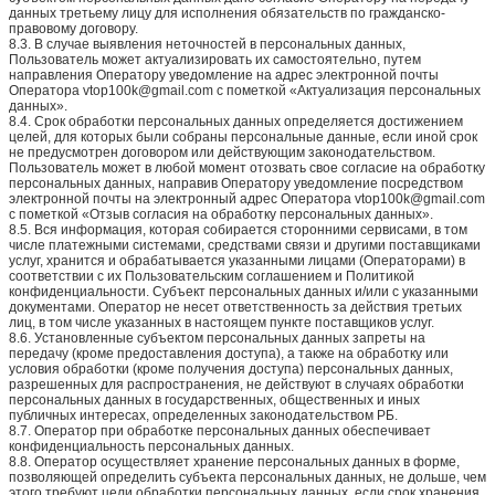
данных третьему лицу для исполнения обязательств по гражданско-
правовому договору.
8.3. В случае выявления неточностей в персональных данных,
Пользователь может актуализировать их самостоятельно, путем
направления Оператору уведомление на адрес электронной почты
Оператора vtop100k@gmail.com с пометкой «Актуализация персональных
данных».
8.4. Срок обработки персональных данных определяется достижением
целей, для которых были собраны персональные данные, если иной срок
не предусмотрен договором или действующим законодательством.
Пользователь может в любой момент отозвать свое согласие на обработку
персональных данных, направив Оператору уведомление посредством
электронной почты на электронный адрес Оператора vtop100k@gmail.com
с пометкой «Отзыв согласия на обработку персональных данных».
8.5. Вся информация, которая собирается сторонними сервисами, в том
числе платежными системами, средствами связи и другими поставщиками
услуг, хранится и обрабатывается указанными лицами (Операторами) в
соответствии с их Пользовательским соглашением и Политикой
конфиденциальности. Субъект персональных данных и/или с указанными
документами. Оператор не несет ответственность за действия третьих
лиц, в том числе указанных в настоящем пункте поставщиков услуг.
8.6. Установленные субъектом персональных данных запреты на
передачу (кроме предоставления доступа), а также на обработку или
условия обработки (кроме получения доступа) персональных данных,
разрешенных для распространения, не действуют в случаях обработки
персональных данных в государственных, общественных и иных
публичных интересах, определенных законодательством РБ.
8.7. Оператор при обработке персональных данных обеспечивает
конфиденциальность персональных данных.
8.8. Оператор осуществляет хранение персональных данных в форме,
позволяющей определить субъекта персональных данных, не дольше, чем
этого требуют цели обработки персональных данных, если срок хранения